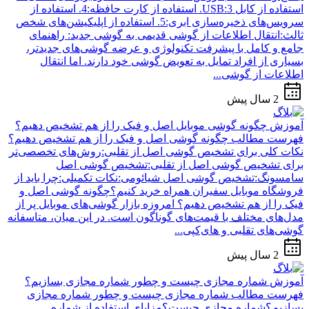
استفاده از کابل USB:3. استفاده از کارت حافظه:4. استفاده از
سرویس‌های ذخیره‌سازی ابری:5. استفاده از اپلیکیشن‌های شخص
ثالث:انتقال اطلاعات از گوشی قدیمی به گوشی جدید: راهنمای
جامع و کامل با پیشرفت تکنولوژی و عرضه گوشی‌های جدیدتر،
بسیاری از افراد تمایل به تعویض گوشی خود دارند. اما انتقال
اطلاعات از گوشی...
2 سال پیش
آموزش
چگونه گوشی موبایل اصل و فیک را از هم تشخیص دهیم؟
فهرست مطالب چگونه گوشی اصل و فیک را از هم تشخیص دهیم؟
نکات کلی برای تشخیص گوشی اصل از تقلبی:روش‌های تخصصی‌تر
برای تشخیص گوشی اصل از تقلبی:تشخیص گوشی اصل
سامسونگ:تشخیص گوشی اصل شیائومی:نکات تکمیلی:چرا باید از
فروشگاه موبایل سفیران همراه خرید کنیم؟چگونه گوشی اصل و
فیک را از هم تشخیص دهیم؟ امروزه بازار گوشی‌های موبایل پر از
مدل‌های مختلف با قیمت‌های گوناگون است. در این میان، متاسفانه
گوشی‌های تقلبی و های‌کپی...
2 سال پیش
آموزش
شماره‌ مجازی چیست و چطور شماره مجازی بسازیم؟
فهرست مطالب شماره مجازی چیست و چطور شماره مجازی
بسازیم؟شماره مجازی چیست؟مزایای استفاده از شماره