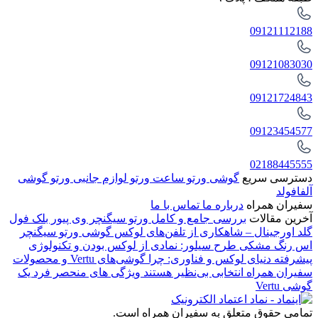
09121112188
09121083030
09121724843
09123454577
02188445555
دسترسی سریع
گوشی ورتو
ساعت ورتو
لوازم جانبی ورتو
گوشی
آلفافولد
سفیران همراه
درباره ما
تماس با ما
آخرین مقالات
بررسی جامع و کامل ورتو سیگنچر وی پیور بلک فول
گلد اورجینال – شاهکاری از تلفن‌های لوکس
گوشی ورتو سیگنچر
اس رنگ مشکی طرح سیلور: نمادی از لوکس بودن و تکنولوژی
پیشرفته
دنیای لوکس و فناوری: چرا گوشی‌های Vertu و محصولات
سفیران همراه انتخابی بی‌نظیر هستند
ویژگی های منحصر فرد یک
گوشی Vertu
تمامی حقوق متعلق به سفیران همراه است.