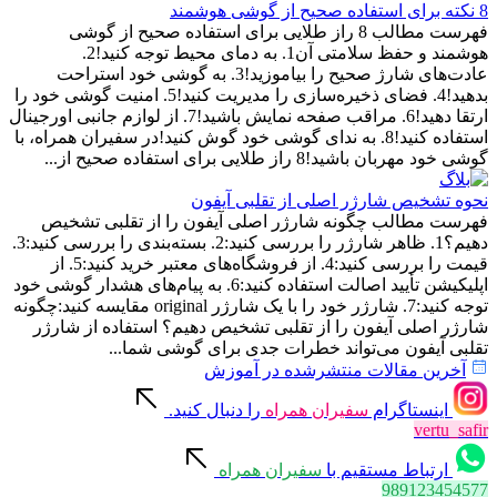
8 نکته برای استفاده صحیح از گوشی هوشمند
فهرست مطالب 8 راز طلایی برای استفاده صحیح از گوشی
هوشمند و حفظ سلامتی آن1. به دمای محیط توجه کنید!2.
عادت‌های شارژ صحیح را بیاموزید!3. به گوشی خود استراحت
بدهید!4. فضای ذخیره‌سازی را مدیریت کنید!5. امنیت گوشی خود را
ارتقا دهید!6. مراقب صفحه نمایش باشید!7. از لوازم جانبی اورجینال
استفاده کنید!8. به ندای گوشی خود گوش کنید!در سفیران همراه، با
گوشی خود مهربان باشید!8 راز طلایی برای استفاده صحیح از...
نحوه تشخیص شارژر اصلی از تقلبی آیفون
فهرست مطالب چگونه شارژر اصلی آیفون را از تقلبی تشخیص
دهیم؟1. ظاهر شارژر را بررسی کنید:2. بسته‌بندی را بررسی کنید:3.
قیمت را بررسی کنید:4. از فروشگاه‌های معتبر خرید کنید:5. از
اپلیکیشن تأیید اصالت استفاده کنید:6. به پیام‌های هشدار گوشی خود
توجه کنید:7. شارژر خود را با یک شارژر original مقایسه کنید:چگونه
شارژر اصلی آیفون را از تقلبی تشخیص دهیم؟ استفاده از شارژر
تقلبی آیفون می‌تواند خطرات جدی برای گوشی شما...
آخرین مقالات منتشرشده در آموزش
اینستاگرام
سفیران همراه
را دنبال کنید.
vertu_safir
ارتباط مستقیم با
سفیران همراه
989123454577