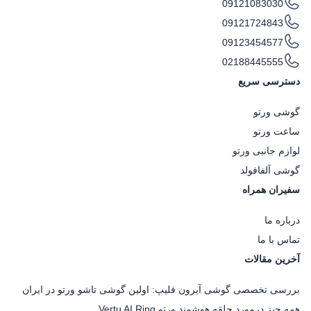
09121083030
09121724843
09123454577
02188445555
دسترسی سریع
گوشی ورتو
ساعت ورتو
لوازم جانبی ورتو
گوشی آلفافولد
سفیران همراه
درباره ما
تماس با ما
آخرین مقالات
بررسی تخصصی گوشی آیرون فلیپ: اولین گوشی تاشو ورتو در ایران
همه چیز درمورد حلقه هوشمند ورتو Vertu AI Ring