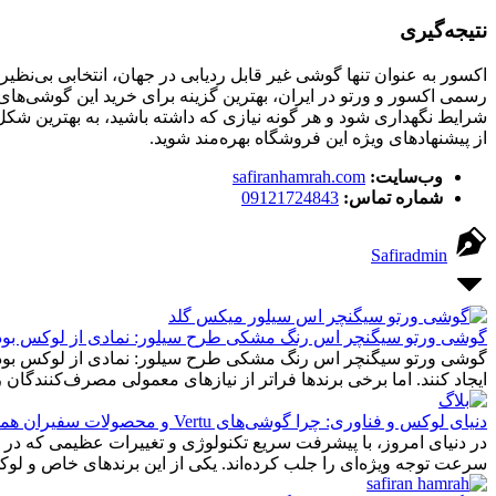
نتیجه‌گیری
اکسور به عنوان تنها گوشی غیر قابل ردیابی در جهان، انتخابی بی‌ن
رسمی اکسور و ورتو در ایران، بهترین گزینه برای خرید این گوشی‌ها
شرایط نگهداری شود و هر گونه نیازی که داشته باشید، به بهترین ش
از پیشنهادهای ویژه این فروشگاه بهره‌مند شوید.
وب‌سایت:
safiranhamrah.com
شماره تماس:
09121724843
Safiradmin
گوشی ورتو سیگنچر اس رنگ مشکی طرح سیلور: نمادی از لوکس بودن
گوشی ورتو سیگنچر اس رنگ مشکی طرح سیلور: نمادی از لوکس بودن و ت
ایجاد کنند. اما برخی برندها فراتر از نیازهای معمولی مصرف‌کنندگان رفته و تلفیقی از هنر و تکنول
دنیای لوکس و فناوری: چرا گوشی‌های Vertu و محصولات سفیران همراه انتخابی بی‌نظیر هستند
در دنیای امروز، با پیشرفت سریع تکنولوژی و تغییرات عظیمی که در ص
سرعت توجه ویژه‌ای را جلب کرده‌اند. یکی از این برندهای خاص و لوکس، Vertu است که گوشی‌هایی با طراحی و عملکرد منحصر به فرد تولید می‌کند و در جهان به عنوان نمادی از تجمل و کیفی