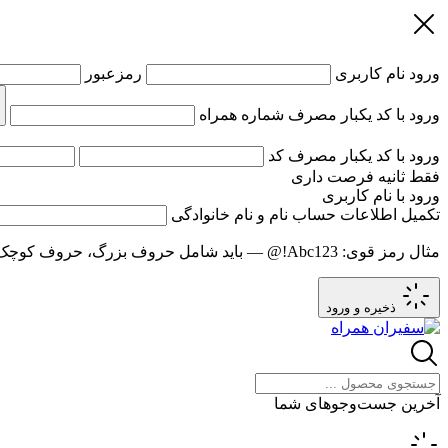
ورود
نام کاربری
رمزعبور
ورود با کد یکبار مصرف
شماره همراه
ورود با کد یکبار مصرف
کد
فقط
ثانیه فرصت داری
ورود با نام کاربری
تکمیل اطلاعات حساب
نام و نام خانوادگی
مثال رمز قوی:
Abc123!@
— باید شامل حروف بزرگ، حروف کوچک و عدد باشد و حد
ذخیره و ورود
آخرین جست‌وجوهای شما