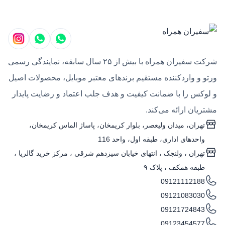
اساس نوع استفاده، اولویت عملکرد یا سبک طراحی
بررسی و مقایسه کنید تا انتخاب بهتری داشته باشید.
قبل از خرید هندزفری ورتو مدل های آن را بشناسید!
در جدول زیر، انواع مدل‌های هندزفری ورتو و ویژگی‌های
شرکت سفیران همراه با بیش از ۲۵ سال سابقه، نمایندگی رسمی
اصلی هرکدام را به‌صورت خلاصه می‌بینید تا مقایسه و
ورتو و واردکننده مستقیم برندهای معتبر موبایل، محصولات اصیل
انتخاب برای شما ساده‌تر شود.
و لوکس را با ضمانت کیفیت و هدف جلب اعتماد و رضایت پایدار
مدل
نوع اتصال
ویژگی 
مشتریان ارائه می‌کند.
تهران، میدان ولیعصر، بلوار کریمخان، پاساژ الماس کریمخان،
هندزفری
Phantom
بلوتوثی
وزن سبک، صدای طبیعی،
واحدهای اداری، طبقه اول، واحد 116
هندزفری
Crush
بلوتوثی
طراحی لوکس، امکانات 
تهران ، ولنجک‌ ، انتهای خیابان سیزدهم شرقی ، مرکز خرید گالریا ،
طبقه همکف ، پلاک ۹
هندزفری
Lucky Buds
سیمی
کیفیت صدای Hi-Fi، تأخیر کم، ساخت دست‌ساز
09121112188
09121083030
اگرچه تمامی محصولات این دسته در خانواده هندزفری‌های
09121724843
ورتو قرار می‌گیرند، اما فلسفه طراحی هر سری با دیگری
09123454577