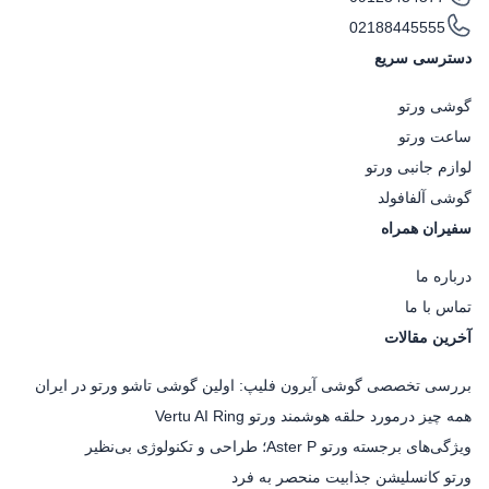
تفاوت دارد.
02188445555
هندزفری ورتو مدل Phantom
دسترسی سریع
هندزفری Phantom ورتو با بهره‌گیری از معماری Open
گوشی ورتو
Wearable Stereo (OWS) و تکنولوژی Zero-Pressure،
ساعت ورتو
برای استفاده‌های طولانی‌مدت بهینه‌سازی شده است تا
لوازم جانبی ورتو
فشار مستقیم بر مجرای گوش وارد نشود. در این سری،
گوشی آلفافولد
استفاده از درایورهای Wool-Paper در کنار الگوریتم
سفیران همراه
اختصاصی LISO، خروجی صدایی با بافت طبیعی را فراهم
درباره ما
می‌کند. همچنین ساختار باز (Open Design) مدل فانتوم به
تماس با ما
کاربر اجازه می‌دهد بدون قطع اتصال، از محیط اطراف
آخرین مقالات
خود نیز آگاهی داشته باشد که برای فعالیت‌های روزمره و
بررسی تخصصی گوشی آیرون فلیپ: اولین گوشی تاشو ورتو در ایران
محیط‌های کاری پویا مناسب است.
همه چیز درمورد حلقه هوشمند ورتو Vertu AI Ring
هندزفری ورتو مدل Crush
ویژگی‌های برجسته ورتو Aster P؛ طراحی و تکنولوژی بی‌نظیر
این مدل از هندزفری ورتو بر تلاقی تکنولوژی‌های پیشرفته
ورتو کانسلیشن جذابیت منحصر به فرد