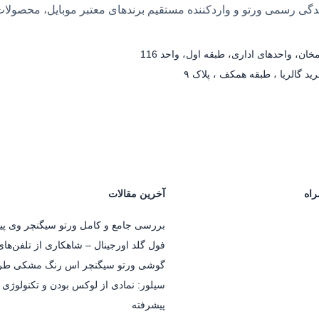
 بیش از ۲۵ سال سابقه، نمایندگی رسمی ورتو و واردکننده مستقیم برندهای معتبر مو
انعطاف‌پذیری و ظاهر منظم کیف در استف
ا معمولاً به نوع چرم، میزان کار دست، پیچیدگی طراحی و کیفیت ج
ان، واحدهای اداری، طبقه اول، واحد 116
د گالریا ، طبقه همکف ، پلاک ۹
مدل پیشنهادی کیف ورتو
مدل‌های
Bucket Bag
دسترسی آسان 
مدل‌های
Bucket Bag
یا کیف‌های کاربردی‌تر
فضای 
راه
آخرین مقالات
مدل‌های ساختارمند چرمی
فرم 
بررسی جامع و کامل ورتو سیگنچر وی پی
فول گلد اورجینال – شاهکاری از تلفن‌ها
مدل‌های چرمی ساده و ساختارمند
گوشی ورتو سیگنچر اس رنگ مشکی طر
سیلور: نمادی از لوکس بودن و تکنولوژی
مدل‌های مونوگرام
هویت بصری مشخ
پیشرفته