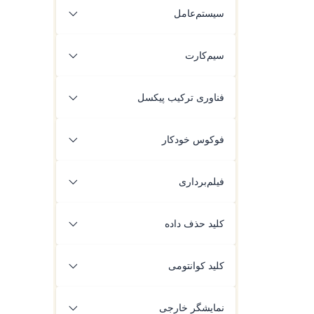
Heat Spreader)
سیستم‌عامل
سیستم خنک‌کننده مایع سه‌بعدی (VC)
Android 15
سیم‌کارت
دو سیم‌کارت Nano-SIM
فناوری ترکیب پیکسل
4 در 1
4-in-1
فوکوس خودکار
QPD
فیلم‌برداری
4K با 60fps
کلید حذف داده
دارد
دارد (سه‌انگشتی)
کلید کوانتومی
کلید بیومتریک سه‌انگشتی
دارد
نمایشگر خارجی