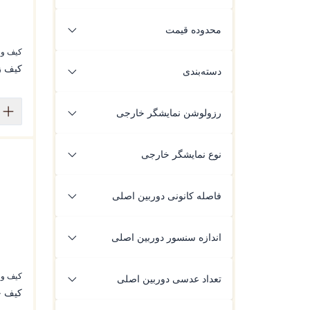
محدوده قیمت
کیف ور
کیف زن
دسته‌بندی
لوازم جانبی ورتو
از:
۰
تومانء
تا:
۱٬۰۰۰٬۰۰۰٬۰۰۰
تومانء
کیف ورتو
رزولوشن نمایشگر خارجی
اعمال فیلتر
682×422
نوع نمایشگر خارجی
Square OLED
فاصله کانونی دوربین اصلی
35mm
اندازه سنسور دوربین اصلی
1/1.55 اینچ
کیف ور
تعداد عدسی دوربین اصلی
کیف چ
7P