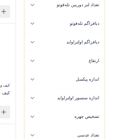
تعداد لنز دوربین تله‌فوتو
4P
دیافراگم تله‌فوتو
f/2.6
دیافراگم اولتراواید
f/2.0
ارتفاع
اندازه پیکسل
کیف ور
1.0μm
از:
165.20
تا:
165.20
کیف چر
اندازه سنسور اولتراواید
اعمال فیلتر
1/2.88
تشخیص چهره
دارد
تعداد عدسی