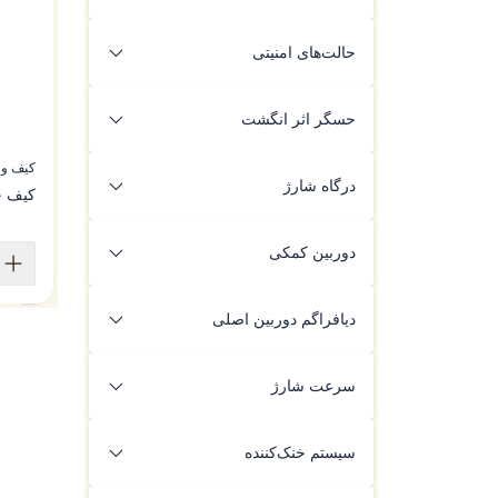
6P
حالت‌های امنیتی
کار / زندگی شخصی / حریم خصوصی
حسگر اثر انگشت
دارد
کیف ور
درگاه شارژ
کیف چ
USB Type-C 3.1 (Gen 1)
دوربین کمکی
2MP
دیافراگم دوربین اصلی
f/1.59-4.0
f/1.88
سرعت شارژ
70٪ در 20 دقیقه
سیستم خنک‌کننده
سیستم خنک‌کننده مایع سه‌بعدی (VC