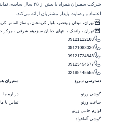
شرکت سفیران همراه با
اعتماد و رضایت پایدار مشتریان ارائه می‌کند.
لوکس محصول را نشان می‌دهند. تفاوت قیمت مدل‌ه
تهران، میدان ولیعصر، بلوار کریمخان، پاساژ الماس کریمخ
کدام کیف ورتو برای من مناسب‌تر است؟
تهران ، ولنجک‌ ، انتهای خیابان سیزدهم شرقی ، مرکز خری
قبل از خرید از جدول راهنمای زیر استفاده کنید:
09121112188
نوع نیاز / سبک استفاده
09121083030
09121724843
استفاده روزمره و رفت‌وآمدهای مداوم
09123454577
02188445555
همراه داشتن گوشی و وسایل ضروری
دسترسی سریع
سفیران هم
جلسات کاری و محیط‌های رسمی
گوشی ورتو
درباره ما
ساعت ورتو
تماس با ما
رویدادهای خاص و موقعیت‌های رسمی
لوازم جانبی ورتو
گوشی آلفافولد
تعادل بین استفاده روزمره و ظاهر رسمی