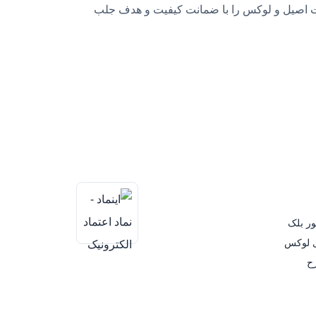
بایل، محصولات اصیل و لوکس را با ضمانت کیفیت و هدف جلب
اده روزمره حفظ شود. جزئیاتی مثل مونوگرام اختصاصی Vertu، دوخت‌های دقیق و اجرای ظریف نیز علاوه بر زیبایی، هویت
زئیات ساخت بستگی دارد.
دلیل انتخاب
به فضای داخلی، فرم منعطف و راحتی بیشتر در استفاده روزانه
مناسب برای اقلام روزمره و استفاده راحت در طول روز
منظم‌تر، ظاهر رسمی‌تر و هماهنگی بهتر با استایل کاری
ور بلک
ی لوکس
طراحی شیک، مینیمال و مناسب استایل رسمی
ح
ص، طراحی چندمنظوره و قابلیت استفاده در موقعیت‌های مختلف