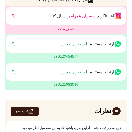
آخرین مقالات منتشرشده در مقاله
اهمیت دارد، بلکه به دلیل نیاز به اطمینان از کیفیت و کارکرد
صحیح دستگاه نیز بسیار حیاتی است. در این راستا، فروشگاه
موبایل سفیران همراه با ارائه خدمات گارانتی منحصر به فرد،
اینستاگرام
سفیران همراه
را دنبال کنید.
تجربه‌ای بی‌نظیر از خرید...
vertu_safir
ارتباط مستقیم با
سفیران همراه
989123454577
ارتباط مستقیم با
سفیران همراه
989121083030
نظرات
ثبت نظر
هیچ نظری ثبت نشده. اولین نفری باشید که به این محصول نظر میدهید.