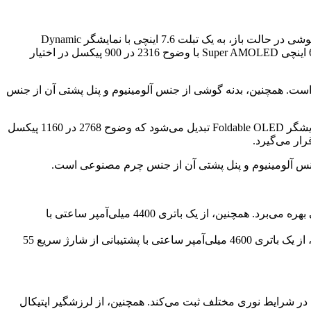
سامسونگ در طراحی نسل جدید گوشی تاشو خود، ظرافت و استحکام را به طور چشمگیری ارتقا داده است. این گوشی در حالت باز، به یک تبلت 7.6 اینچی با نمایشگر Dynamic
AMOLED 2X تبدیل می‌شود که وضوح 2732 در 1816 پیکسل و نرخ نوسازی 120 هرتز را ارائه می‌دهد. در حالت بسته، یک نمایشگر 6.2 اینچی Super AMOLED با وضوح 2316 در 900 پیکسل در اختیار
است. همچنین، بدنه گوشی از جنس آلومینیوم و پنل پشتی آن از جنس
هواوی در طراحی میت Xs 2 از فلسفه‌ای متفاوت استفاده کرده است. این گوشی در حالت باز، به یک تبلت 7.6 اینچی با نمایشگر Foldable OLED تبدیل می‌شود که وضوح 2768 در 1160 پیکسل
نس آلومینیوم و پنل پشتی آن از جنس چرم مصنوعی است.
این گوشی از پردازنده قدرتمند اسنپدراگون 8 نسل 1 کوالکام، 12 گیگابایت رم و حداکثر 512 گیگابایت حافظه داخلی بهره می‌برد. همچنین، از یک باتری 4400 میلی‌آمپر ساعتی با
میت Xs 2 از پردازنده قدرتمند Kirin 985 هواوی، 8 گیگابایت رم و حداکثر 512 گیگابایت حافظه داخلی بهره می‌برد. همچنین، از یک باتری 4600 میلی‌آمپر ساعتی با پشتیبانی از شارژ سریع 55
1/1. اینچی و دیافراگم f/1.8، تصاویر باکیفیت و شارپی را در شرایط نوری مختلف ثبت می‌کند. همچنین، از لرزشگیر اپتیکال