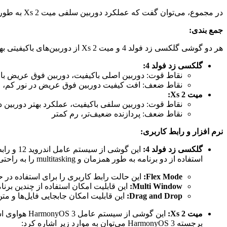
در مجموع، می‌توان گفت که عملکرد دوربین سلفی میت Xs 2 به طور قابل توجهی از گلکسی زد فولد 4 بهتر است.
جمع بندی:
هر دو گوشی گلکسی زد فولد 4 و میت Xs 2 از دوربین‌های باکیفیتی بهره می‌برند، اما هر کدام نقاط قوت و ضعف خود را دارند.
گلکسی زد فولد 4:
نقاط قوت: دوربین اصلی باکیفیت، دوربین فوق عریض با زاویه دی
نقاط ضعف: افت کیفیت دوربین فوق عریض در نور کم، ا
میت Xs 2:
نقاط قوت: دوربین سلفی باکیفیت، عملکرد بهتر دوربین در
نقاط ضعف: پردازنده ضعیف‌تر، رم کمتر
نرم افزار و رابط کاربری:
گلکسی زد فولد 4:
استفاده از دو برنامه به طور همزمان و multitasking را به راحتی فراهم می‌کند. از جمله ویژگی‌های برجسته One UI 4.1 می‌توان به موارد زیر اشاره کرد:
Flex Mode:
این حالت رابط کاربری را برای استفاده در حا
Multi Window:
این قابلیت امکان استفاده از چندین برن
Drag and Drop:
این قابلیت امکان جابجایی فایل‌ها و متن
میت Xs 2:
این گوشی از
برجسته HarmonyOS 3 می‌توان به موارد زیر اشاره کرد: