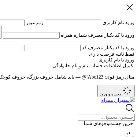
ورود
نام کاربری
رمزعبور
ورود با کد یکبار مصرف
شماره همراه
ورود با کد یکبار مصرف
کد
فقط
ثانیه فرصت داری
ورود با نام کاربری
تکمیل اطلاعات حساب
نام و نام خانوادگی
مثال رمز قوی:
Abc123!@
— باید شامل حروف بزرگ، حروف کوچک و عدد باشد و حد
ذخیره و ورود
آخرین جست‌وجوهای شما