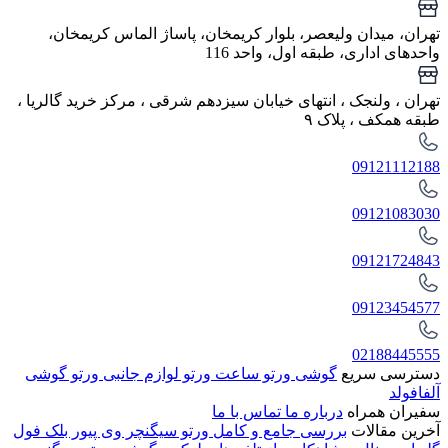
تهران، میدان ولیعصر، بلوار کریمخان، پاساژ الماس کریمخان،
واحدهای اداری، طبقه اول، واحد 116
تهران ، ولنجک‌ ، انتهای خیابان سیزدهم شرقی ، مرکز خرید گالریا ،
طبقه همکف ، پلاک ۹
09121112188
09121083030
09121724843
09123454577
02188445555
دسترسی سریع
گوشی ورتو
ساعت ورتو
لوازم جانبی ورتو
گوشی
آلفافولد
سفیران همراه
درباره ما
تماس با ما
آخرین مقالات
بررسی جامع و کامل ورتو سیگنچر وی پیور بلک فول