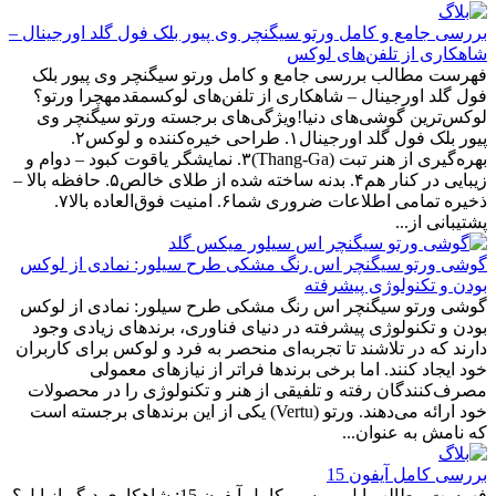
بررسی جامع و کامل ورتو سیگنچر وی پیور بلک فول گلد اورجینال –
شاهکاری از تلفن‌های لوکس
فهرست مطالب بررسی جامع و کامل ورتو سیگنچر وی پیور بلک
فول گلد اورجینال – شاهکاری از تلفن‌های لوکسمقدمهچرا ورتو؟
لوکس‌ترین گوشی‌های دنیا!ویژگی‌های برجسته ورتو سیگنچر وی
پیور بلک فول گلد اورجینال۱. طراحی خیره‌کننده و لوکس۲.
بهره‌گیری از هنر تبت (Thang-Ga)۳. نمایشگر یاقوت کبود – دوام و
زیبایی در کنار هم۴. بدنه ساخته شده از طلای خالص۵. حافظه بالا –
ذخیره تمامی اطلاعات ضروری شما۶. امنیت فوق‌العاده بالا۷.
پشتیبانی از...
گوشی ورتو سیگنچر اس رنگ مشکی طرح سیلور: نمادی از لوکس
بودن و تکنولوژی پیشرفته
گوشی ورتو سیگنچر اس رنگ مشکی طرح سیلور: نمادی از لوکس
بودن و تکنولوژی پیشرفته در دنیای فناوری، برندهای زیادی وجود
دارند که در تلاشند تا تجربه‌ای منحصر به فرد و لوکس برای کاربران
خود ایجاد کنند. اما برخی برندها فراتر از نیازهای معمولی
مصرف‌کنندگان رفته و تلفیقی از هنر و تکنولوژی را در محصولات
خود ارائه می‌دهند. ورتو (Vertu) یکی از این برندهای برجسته است
که نامش به عنوان...
بررسی کامل آیفون 15
فهرست مطالب ایل بررسی کامل آیفون 15: شاهکاری دیگر از اپل؟