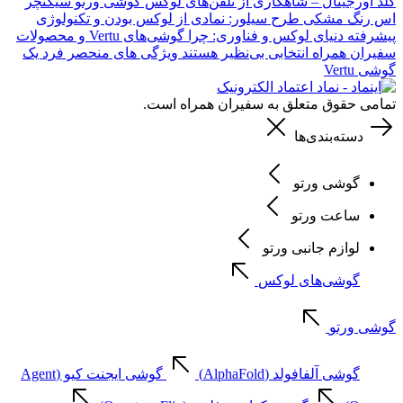
گلد اورجینال – شاهکاری از تلفن‌های لوکس
گوشی ورتو سیگنچر
اس رنگ مشکی طرح سیلور: نمادی از لوکس بودن و تکنولوژی
پیشرفته
دنیای لوکس و فناوری: چرا گوشی‌های Vertu و محصولات
سفیران همراه انتخابی بی‌نظیر هستند
ویژگی های منحصر فرد یک
گوشی Vertu
تمامی حقوق متعلق به سفیران همراه است.
دسته‌بندی‌ها
گوشی ورتو
ساعت ورتو
لوازم جانبی ورتو
گوشی‌های لوکس
گوشی ورتو
گوشی آلفافولد (AlphaFold)
گوشی ایجنت کیو (Agent