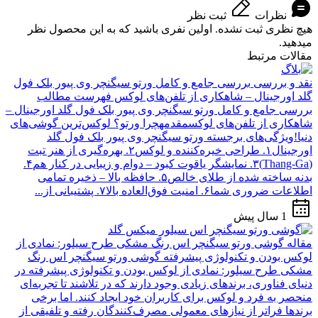
نظرات
ثبت نظر
هیچ نظری ثبت نشده. اولین نفری باشید که به این محصول نظر
میدهید.
مقالات مرتبط
نقد و بررسی
بررسی جامع و کامل ورتو سیگنچر وی پیور بلک فول
گلد اورجینال – شاهکاری از تلفن‌های لوکس
فهرست مطالب
بررسی جامع و کامل ورتو سیگنچر وی پیور بلک فول گلد اورجینال –
شاهکاری از تلفن‌های لوکسمقدمهچرا ورتو؟ لوکس‌ترین گوشی‌های
دنیا!ویژگی‌های برجسته ورتو سیگنچر وی پیور بلک فول گلد
اورجینال۱. طراحی خیره‌کننده و لوکس۲. بهره‌گیری از هنر تبت
(Thang-Ga)۳. نمایشگر یاقوت کبود – دوام و زیبایی در کنار هم۴.
بدنه ساخته شده از طلای خالص۵. حافظه بالا – ذخیره تمامی
اطلاعات ضروری شما۶. امنیت فوق‌العاده بالا۷. پشتیبانی از...
1 سال پیش
مقاله
گوشی ورتو سیگنچر اس رنگ مشکی طرح سیلور: نمادی از
لوکس بودن و تکنولوژی پیشرفته
گوشی ورتو سیگنچر اس رنگ
مشکی طرح سیلور: نمادی از لوکس بودن و تکنولوژی پیشرفته در
دنیای فناوری، برندهای زیادی وجود دارند که در تلاشند تا تجربه‌ای
منحصر به فرد و لوکس برای کاربران خود ایجاد کنند. اما برخی
برندها فراتر از نیازهای معمولی مصرف‌کنندگان رفته و تلفیقی از