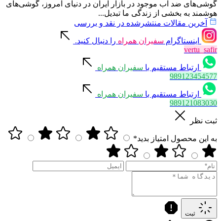
گوشی‌های ضد آب موجود در بازار ایران در دنیای امروز، گوشی‌های
هوشمند به بخشی از زندگی ما تبدیل...
آخرین مقالات منتشرشده در نقد و بررسی
اینستاگرام
سفیران همراه
را دنبال کنید.
vertu_safir
ارتباط مستقیم با
سفیران همراه
989123454577
ارتباط مستقیم با
سفیران همراه
989121083030
ثبت نظر
به این محصول امتیاز بدید*
ثبت