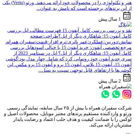
هنر و تکنولوژی را در محصولات خود ارائه می‌دهند. ورتو (Vertu) یکی
از این برندهای برجسته است که نامش به عنوان...
1 سال پیش
نقد و بررسی
بررسی کامل آیفون 15
فهرست مطالب ایل بررسی
کامل آیفون 15: شاهکاری دیگر از اپل؟طراحی:صفحه
نمایش:دوربین:عملکرد:عمر باتری:نرم افزار:قیمت:سفیران همراه،
مرجع تخصصی آیفون: خرید آیفون 15 با خیالی آسودهایل بررسی
کامل آیفون 15: شاهکاری دیگر از اپل؟ اپل در سپتامبر 2023 از
سری جدید آیفون خود رونمایی کرد که شامل چهار مدل بود:گوشی
آیفون 15، آیفون 15 پلاس، آیفون 15 پرو و آیفون 15 پرو مکس. این
گوشی‌ها با ارتقاهای قابل توجهی نسبت به نسل...
2 سال پیش
شرکت سفیران همراه با بیش از ۲۵ سال سابقه، نمایندگی رسمی
ورتو و واردکننده مستقیم برندهای معتبر موبایل، محصولات اصیل و
لوکس را با ضمانت کیفیت و هدف جلب اعتماد و رضایت پایدار
مشتریان ارائه می‌کند.