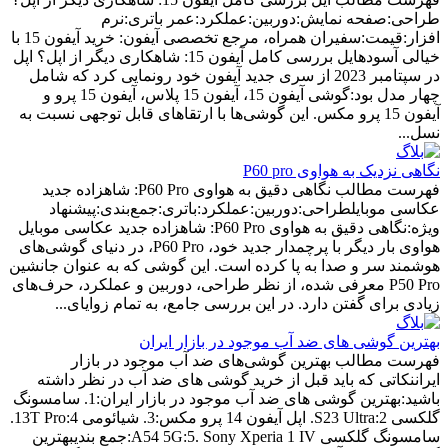
طراحی:صفحه نمایش:دوربین:عملکرد:عمر باتری:نرم
افزار:قیمت:سفیران همراه، مرجع تخصصی آیفون: خرید آیفون 15 با
خیالی آسودهایل بررسی کامل آیفون 15: شاهکاری دیگر از اپل؟ اپل
در سپتامبر 2023 از سری جدید آیفون خود رونمایی کرد که شامل
چهار مدل بود:گوشی آیفون 15، آیفون 15 پلاس، آیفون 15 پرو و
آیفون 15 پرو مکس. این گوشی‌ها با ارتقاهای قابل توجهی نسبت به
نسل...
نگاهی نزدیک به هواوی P60 pro
فهرست مطالب نگاهی دقیق به هواوی P60 Pro: شاهزاده جدید
عکاسی موبایلطراحی:دوربین:عملکرد:باتری:جمع‌بندی:پیشنهاد
ویژه:نگاهی دقیق به هواوی P60 Pro: شاهزاده جدید عکاسی موبایل
هواوی بار دیگر با پرچمدار جدید خود، P60 Pro، در دنیای گوشی‌های
هوشمند سر و صدا به پا کرده است. این گوشی که به عنوان جانشین
P50 Pro معرفی شده، از نظر طراحی، دوربین و عملکرد، حرف‌های
زیادی برای گفتن دارد. در این بررسی جامع، به تمام زوایای...
بهترین گوشی های ضد آب موجود در بازار ایران
فهرست مطالب بهترین گوشی‌های ضد آب موجود در بازار
ایراننکاتی که باید قبل از خرید گوشی های ضد آب در نظر داشته
باشید:بهترین گوشی‌ های ضد آب موجود در بازار ایران:1. سامسونگ
گلکسی S23 Ultra:2. اپل آیفون 14 پرو مکس:3. شیائومی 13T Pro:4.
سامسونگ گلکسی A54 5G:5. Sony Xperia 1 IV:جمع بندیبهترین