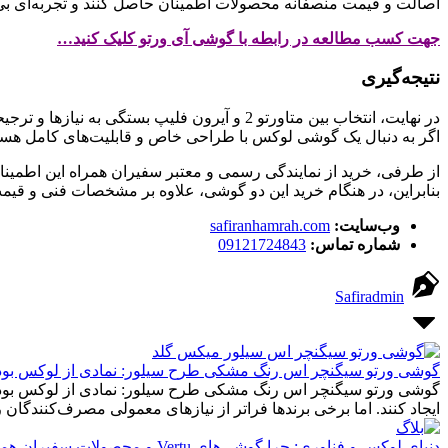
اصالت و قیمت منصفانه محصولات اطمینان حاصل کنند و تجربه‌ای بی
جهت کسب مطالعه در رابطه با گوشی آی ورتو کلیک کنید…
نتیجه‌گیری
اگر به دنبال یک گوشی لوکس با طراحی خاص و قابلیت‌های کامل هستید 
از طرفی، خرید از نمایندگی رسمی و معتبر سفیران همراه این اطمینان
بنابراین، در هنگام خرید این دو گوشی، علاوه بر مشخصات فنی و قیمت
وب‌سایت:
safiranhamrah.com
شماره تماس:
09121724843
Safiradmin
گوشی ورتو سیگنچر اس رنگ مشکی طرح سیلور: نمادی از لوکس بودن
گوشی ورتو سیگنچر اس رنگ مشکی طرح سیلور: نمادی از لوکس بودن و ت
ایجاد کنند. اما برخی برندها فراتر از نیازهای معمولی مصرف‌کنندگان رفته و تلفیقی از هنر و تکنول
دنیای لوکس و فناوری: چرا گوشی‌های Vertu و محصولات سفیران همراه انتخابی بی‌نظیر هستند