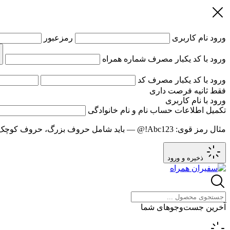
ورود
نام کاربری
رمزعبور
ورود با کد یکبار مصرف
شماره همراه
ورود با کد یکبار مصرف
کد
فقط
ثانیه فرصت داری
ورود با نام کاربری
تکمیل اطلاعات حساب
نام و نام خانوادگی
مثال رمز قوی:
Abc123!@
— باید شامل حروف بزرگ، حروف کوچک و عدد باشد و حد
ذخیره و ورود
آخرین جست‌وجوهای شما