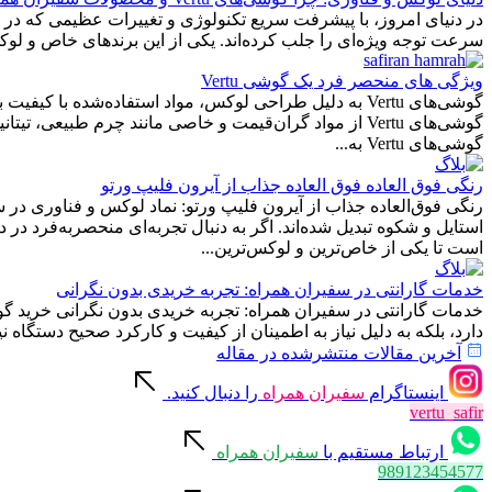
در دنیای امروز، با پیشرفت سریع تکنولوژی و تغییرات عظیمی که در ص
سرعت توجه ویژه‌ای را جلب کرده‌اند. یکی از این برندهای خاص و لوکس، Vertu است که گوشی‌هایی با طراحی و عملکرد منحصر به فرد تولید می‌کند و در جهان به عنوان نمادی از تجمل و کیفی
ویژگی های منحصر فرد یک گوشی Vertu
گوشی‌های Vertu به دلیل طراحی لوکس، مواد استفاده‌شده ب
گوشی‌های Vertu از مواد گران‌قیمت و خاصی مانند چرم طب
گوشی‌های Vertu به...
رنگی فوق العاده فوق العاده جذاب از آیرون فلیپ ورتو
رنگی فوق‌العاده جذاب از آیرون فلیپ ورتو: نماد لوکس و فناوری در س
استایل و شکوه تبدیل شده‌اند. اگر به دنبال تجربه‌ای منحصربه‌فرد در
است تا یکی از خاص‌ترین و لوکس‌ترین...
خدمات گارانتی در سفیران همراه: تجربه خریدی بدون نگرانی
خدمات گارانتی در سفیران همراه: تجربه خریدی بدون نگرانی خرید گوشی 
دارد، بلکه به دلیل نیاز به اطمینان از کیفیت و کارکرد صحیح دستگاه ن
آخرین مقالات منتشرشده در مقاله
اینستاگرام
سفیران همراه
را دنبال کنید.
vertu_safir
ارتباط مستقیم با
سفیران همراه
989123454577