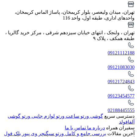
تهران، میدان ولیعصر، بلوار کریمخان، پاساژ الماس کریمخان،
واحدهای اداری، طبقه اول، واحد 116
تهران ، ولنجک‌ ، انتهای خیابان سیزدهم شرقی ، مرکز خرید گالریا ،
طبقه همکف ، پلاک ۹
09121112188
09121083030
09121724843
09123454577
02188445555
دسترسی سریع
گوشی ورتو
ساعت ورتو
لوازم جانبی ورتو
گوشی
آلفافولد
سفیران همراه
درباره ما
تماس با ما
آخرین مقالات
بررسی جامع و کامل ورتو سیگنچر وی پیور بلک فول