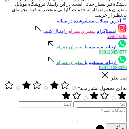
دستگاه نیز بسیار حیاتی است. در این راستا، فروشگاه موبایل
سفیران همراه با ارائه خدمات گارانتی منحصر به فرد، تجربه‌ای
بی‌نظیر از خرید...
آخرین مقالات منتشرشده در مقاله
اینستاگرام
سفیران همراه
را دنبال کنید.
vertu_safir
ارتباط مستقیم با
سفیران همراه
989123454577
ارتباط مستقیم با
سفیران همراه
989121083030
ثبت نظر
به این محصول امتیاز بدید*