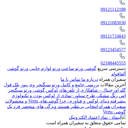
09121112188
09121083030
09121724843
09123454577
02188445555
دسترسی سریع
گوشی ورتو
ساعت ورتو
لوازم جانبی ورتو
گوشی
آلفافولد
سفیران همراه
درباره ما
تماس با ما
آخرین مقالات
بررسی جامع و کامل ورتو سیگنچر وی پیور بلک فول
گلد اورجینال – شاهکاری از تلفن‌های لوکس
گوشی ورتو سیگنچر
اس رنگ مشکی طرح سیلور: نمادی از لوکس بودن و تکنولوژی
پیشرفته
دنیای لوکس و فناوری: چرا گوشی‌های Vertu و محصولات
سفیران همراه انتخابی بی‌نظیر هستند
ویژگی های منحصر فرد یک
گوشی Vertu
تمامی حقوق متعلق به سفیران همراه است.