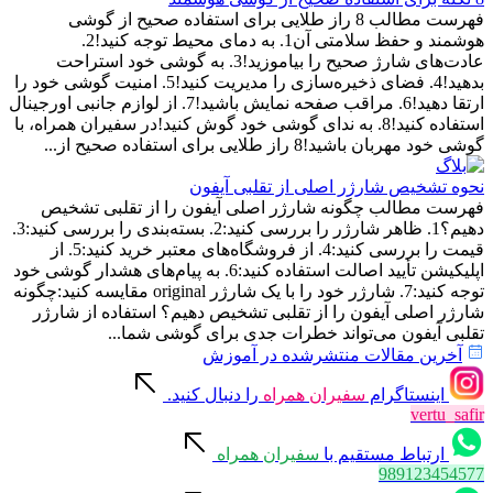
فهرست مطالب 8 راز طلایی برای استفاده صحیح از گوشی
هوشمند و حفظ سلامتی آن1. به دمای محیط توجه کنید!2.
عادت‌های شارژ صحیح را بیاموزید!3. به گوشی خود استراحت
بدهید!4. فضای ذخیره‌سازی را مدیریت کنید!5. امنیت گوشی خود را
ارتقا دهید!6. مراقب صفحه نمایش باشید!7. از لوازم جانبی اورجینال
استفاده کنید!8. به ندای گوشی خود گوش کنید!در سفیران همراه، با
گوشی خود مهربان باشید!8 راز طلایی برای استفاده صحیح از...
نحوه تشخیص شارژر اصلی از تقلبی آیفون
فهرست مطالب چگونه شارژر اصلی آیفون را از تقلبی تشخیص
دهیم؟1. ظاهر شارژر را بررسی کنید:2. بسته‌بندی را بررسی کنید:3.
قیمت را بررسی کنید:4. از فروشگاه‌های معتبر خرید کنید:5. از
اپلیکیشن تأیید اصالت استفاده کنید:6. به پیام‌های هشدار گوشی خود
توجه کنید:7. شارژر خود را با یک شارژر original مقایسه کنید:چگونه
شارژر اصلی آیفون را از تقلبی تشخیص دهیم؟ استفاده از شارژر
تقلبی آیفون می‌تواند خطرات جدی برای گوشی شما...
آخرین مقالات منتشرشده در آموزش
اینستاگرام
سفیران همراه
را دنبال کنید.
vertu_safir
ارتباط مستقیم با
سفیران همراه
989123454577