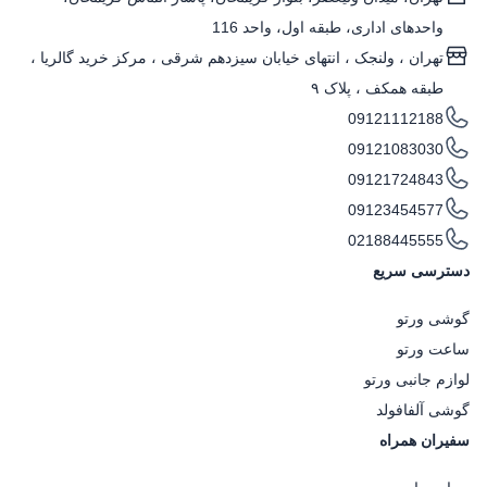
واحدهای اداری، طبقه اول، واحد 116
تهران ، ولنجک‌ ، انتهای خیابان سیزدهم شرقی ، مرکز خرید گالریا ،
طبقه همکف ، پلاک ۹
09121112188
09121083030
09121724843
09123454577
02188445555
دسترسی سریع
گوشی ورتو
ساعت ورتو
لوازم جانبی ورتو
گوشی آلفافولد
سفیران همراه