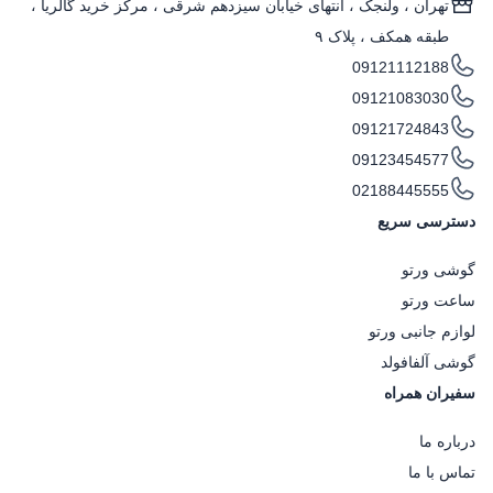
تهران ، ولنجک‌ ، انتهای خیابان سیزدهم شرقی ، مرکز خرید گالریا ،
طبقه همکف ، پلاک ۹
09121112188
09121083030
09121724843
09123454577
02188445555
دسترسی سریع
گوشی ورتو
ساعت ورتو
لوازم جانبی ورتو
گوشی آلفافولد
سفیران همراه
درباره ما
تماس با ما