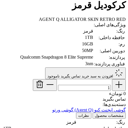
کرکودیل قرمز
AGENT Q ALLIGATOR SKIN RETRO RED
ویژگی‌های اصلی:
رنگ:
قرمز
1TB
حافظه داخلی:
16GB
رم:
50MP
دوربین اصلی:
Qualcomm Snapdragon 8 Elite Supreme
پردازنده:
3nm
فناوری پردازنده:
افزودن به سبد خرید
تماس بگیرید
ناموجود
0 تومانء
تماس بگیرید
دسته‌بندی‌ها:
گوشی ایجنت کیو (Agent Q)
گوشی ورتو
مشخصات محصول
نظرات
رنگ:
قرمز