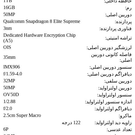
1TB
حافظه داخلی:
16GB
رم:
50MP
دوربین اصلی:
Qualcomm Snapdragon 8 Elite Supreme
پردازنده:
3nm
فناوری پردازنده:
Dedicated Hardware Encryption Chip
تراشه امنیتی:
(A5)
OIS
لرزشگیر دوربین اصلی:
فاصله کانونی دوربین
35mm
اصلی:
IMX906
سنسور دوربین اصلی:
f/1.59-4.0
دیافراگم دوربین اصلی:
32MP
دوربین سلفی:
50MP
دوربین اولتراواید:
OV50D
سنسور اولتراواید:
1/2.88
اندازه سنسور اولتراواید:
f/2.0
دیافراگم اولتراواید:
2.5cm Super Macro
ماکرو:
زاویه دید اولتراواید:
122 درجه
6P
تعداد عدسی: