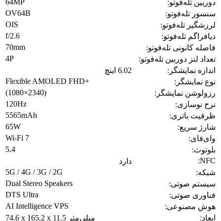
64MP
دوربین تله‌فوتو:
OV64B
سنسور تله‌فوتو:
OIS
لرزشگیر تله‌فوتو:
f/2.6
دیافراگم تله‌فوتو:
70mm
فاصله کانونی تله‌فوتو:
4P
تعداد لنز دوربین تله‌فوتو:
اندازه نمایشگر:
6.02 اینچ
Flexible AMOLED FHD+
نوع نمایشگر:
(1080×2340)
رزولوشن نمایشگر:
120Hz
نرخ نوسازی:
5565mAh
ظرفیت باتری:
65W
شارژ سریع:
Wi‑Fi 7
وای‌فای:
5.4
بلوتوث:
NFC:
دارد
5G / 4G / 3G / 2G
شبکه:
Dual Stereo Speakers
سیستم صوتی:
DTS Ultra
فناوری صوتی:
AI Intelligence VPS
هوش مصنوعی:
ابعاد:
74.6 x 165.2 x 11.5 میلی‌متر