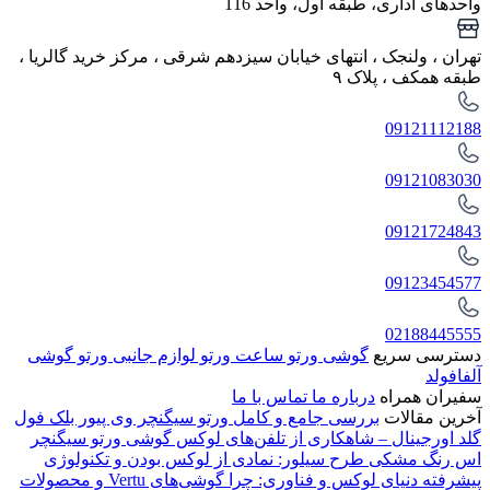
واحدهای اداری، طبقه اول، واحد 116
تهران ، ولنجک‌ ، انتهای خیابان سیزدهم شرقی ، مرکز خرید گالریا ،
طبقه همکف ، پلاک ۹
09121112188
09121083030
09121724843
09123454577
02188445555
دسترسی سریع
گوشی ورتو
ساعت ورتو
لوازم جانبی ورتو
گوشی
آلفافولد
سفیران همراه
درباره ما
تماس با ما
آخرین مقالات
بررسی جامع و کامل ورتو سیگنچر وی پیور بلک فول
گلد اورجینال – شاهکاری از تلفن‌های لوکس
گوشی ورتو سیگنچر
اس رنگ مشکی طرح سیلور: نمادی از لوکس بودن و تکنولوژی
پیشرفته
دنیای لوکس و فناوری: چرا گوشی‌های Vertu و محصولات