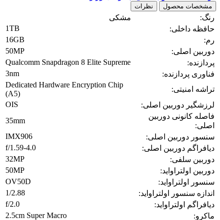
مشخصات محصول
نظرات
رنگ:
مشکی
1TB
حافظه داخلی:
16GB
رم:
50MP
دوربین اصلی:
Qualcomm Snapdragon 8 Elite Supreme
پردازنده:
3nm
فناوری پردازنده:
Dedicated Hardware Encryption Chip
تراشه امنیتی:
(A5)
OIS
لرزشگیر دوربین اصلی:
فاصله کانونی دوربین
35mm
اصلی:
IMX906
سنسور دوربین اصلی:
f/1.59-4.0
دیافراگم دوربین اصلی:
32MP
دوربین سلفی:
50MP
دوربین اولتراواید:
OV50D
سنسور اولتراواید:
1/2.88
اندازه سنسور اولتراواید:
f/2.0
دیافراگم اولتراواید:
2.5cm Super Macro
ماکرو: