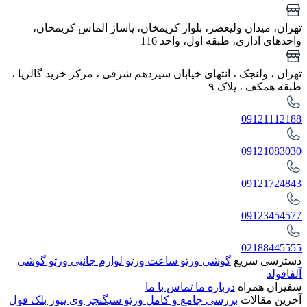
تهران، میدان ولیعصر، بلوار کریمخان، پاساژ الماس کریمخان،
واحدهای اداری، طبقه اول، واحد 116
تهران ، ولنجک‌ ، انتهای خیابان سیزدهم شرقی ، مرکز خرید گالریا ،
طبقه همکف ، پلاک ۹
09121112188
09121083030
09121724843
09123454577
02188445555
دسترسی سریع
گوشی ورتو
ساعت ورتو
لوازم جانبی ورتو
گوشی
آلفافولد
سفیران همراه
درباره ما
تماس با ما
آخرین مقالات
بررسی جامع و کامل ورتو سیگنچر وی پیور بلک فول