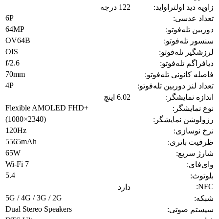
زاویه دید اولتراواید:
122 درجه
6P
تعداد عدسی:
64MP
دوربین تله‌فوتو:
OV64B
سنسور تله‌فوتو:
OIS
لرزشگیر تله‌فوتو:
f/2.6
دیافراگم تله‌فوتو:
70mm
فاصله کانونی تله‌فوتو:
4P
تعداد لنز دوربین تله‌فوتو:
اندازه نمایشگر:
6.02 اینچ
Flexible AMOLED FHD+
نوع نمایشگر:
(1080×2340)
رزولوشن نمایشگر:
120Hz
نرخ نوسازی:
5565mAh
ظرفیت باتری:
65W
شارژ سریع:
Wi‑Fi 7
وای‌فای:
5.4
بلوتوث:
NFC:
دارد
5G / 4G / 3G / 2G
شبکه:
Dual Stereo Speakers
سیستم صوتی: