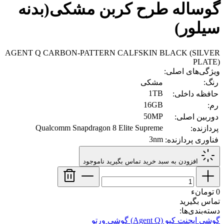
گوساله طرح‌ کربن مشکی(بدنه
سیلور)
AGENT Q CARBON-PATTERN CALFSKIN BLACK (SILVER
PLATE)
ویژگی‌های اصلی:
رنگ:
مشکی
1TB
حافظه داخلی:
16GB
رم:
50MP
دوربین اصلی:
Qualcomm Snapdragon 8 Elite Supreme
پردازنده:
3nm
فناوری پردازنده:
افزودن به سبد خرید
تماس بگیرید
ناموجود
0 تومانء
تماس بگیرید
دسته‌بندی‌ها:
گوشی ایجنت کیو (Agent Q)
گوشی ورتو