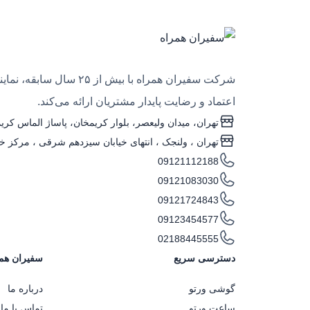
شرکت سفیران همراه با
اعتماد و رضایت پایدار مشتریان ارائه می‌کند.
تهران، میدان ولیعصر، بلوار کریمخان، پاساژ الماس کریمخ
تهران ، ولنجک‌ ، انتهای خیابان سیزدهم شرقی ، مرکز خری
09121112188
09121083030
09121724843
09123454577
02188445555
دسترسی سریع
سفیران هم
گوشی ورتو
درباره ما
ساعت ورتو
تماس با ما