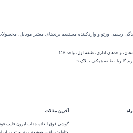
 بیش از ۲۵ سال سابقه، نمایندگی رسمی ورتو و واردکننده مستقیم برندهای معتبر مو
ان، واحدهای اداری، طبقه اول، واحد 116
د گالریا ، طبقه همکف ، پلاک ۹
راه
آخرین مقالات
گوشی فوق العاده جذاب ایرون فلیپ فو
متاواچ: ساعت هوشمند برند ورتو در ایران