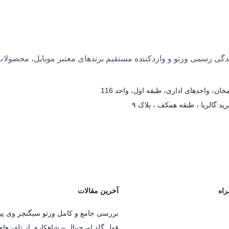
 بیش از ۲۵ سال سابقه، نمایندگی رسمی ورتو و واردکننده مستقیم برندهای معتبر مو
ان، واحدهای اداری، طبقه اول، واحد 116
د گالریا ، طبقه همکف ، پلاک ۹
راه
آخرین مقالات
بررسی جامع و کامل ورتو سیگنچر وی پی
فول گلد اورجینال – شاهکاری از تلفن‌ها