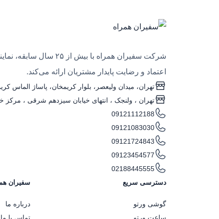
شرکت سفیران همراه با
اعتماد و رضایت پایدار مشتریان ارائه می‌کند.
تهران، میدان ولیعصر، بلوار کریمخان، پاساژ الماس کریمخ
تهران ، ولنجک‌ ، انتهای خیابان سیزدهم شرقی ، مرکز خری
09121112188
09121083030
09121724843
09123454577
02188445555
دسترسی سریع
سفیران هم
گوشی ورتو
درباره ما
ساعت ورتو
تماس با ما