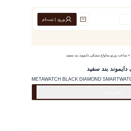
ورود | ثبت‌نام
»
ساعت ورتو متاواچ مشکی دایموند بند سفید
ایموند بند سفید
METAWATCH BLACK DIAMOND SMARTWATC
تماس بگیرید