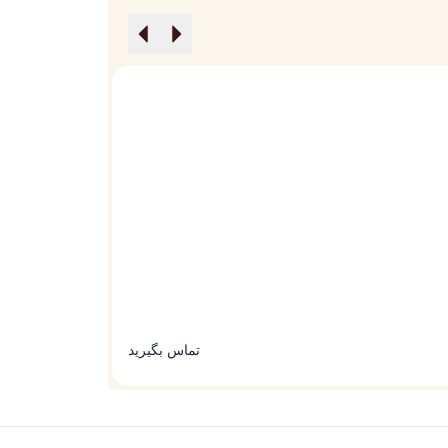
متا واچ ورتو
ساعت ورتو متاواچ
تماس بگیرید