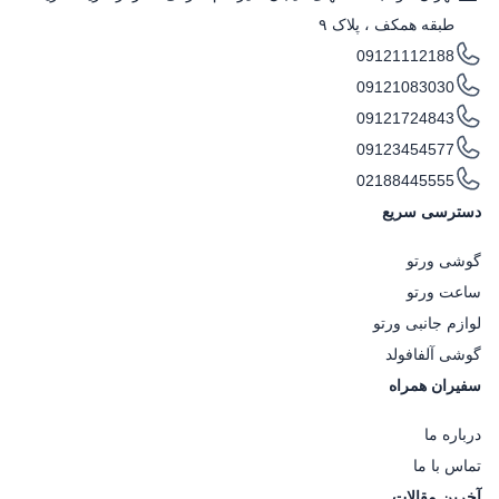
طبقه همکف ، پلاک ۹
09121112188
09121083030
09121724843
09123454577
02188445555
دسترسی سریع
گوشی ورتو
ساعت ورتو
لوازم جانبی ورتو
گوشی آلفافولد
سفیران همراه
درباره ما
تماس با ما
آخرین مقالات