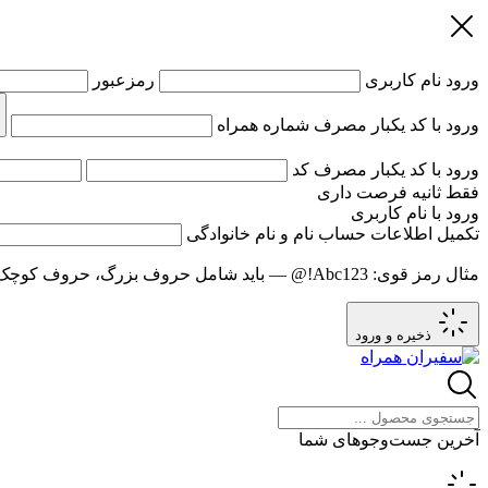
ورود
نام کاربری
رمزعبور
ورود با کد یکبار مصرف
شماره همراه
ورود با کد یکبار مصرف
کد
فقط
ثانیه فرصت داری
ورود با نام کاربری
تکمیل اطلاعات حساب
نام و نام خانوادگی
مثال رمز قوی:
Abc123!@
— باید شامل حروف بزرگ، حروف کوچک و عدد باشد و حد
ذخیره و ورود
آخرین جست‌وجوهای شما