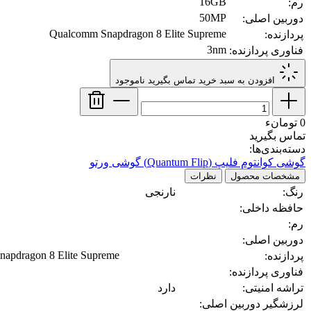
16GB
رم:
50MP
دوربین اصلی:
Qualcomm Snapdragon 8 Elite Supreme
پردازنده:
3nm
فناوری پردازنده:
افزودن به سبد خرید
تماس بگیرید
ناموجود
0 تومانء
تماس بگیرید
دسته‌بندی‌ها:
گوشی کوانتوم فلیپ (Quantum Flip)
گوشی ورتو
مشخصات محصول
نظرات
رنگ:
نارنجی
حافظه داخلی:
رم:
دوربین اصلی:
apdragon 8 Elite Supreme
پردازنده:
فناوری پردازنده:
تراشه امنیتی:
دارد
لرزشگیر دوربین اصلی: