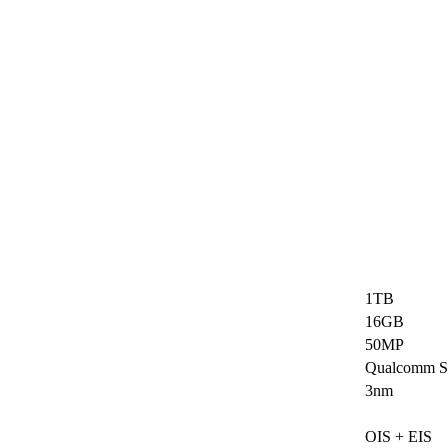
1TB
16GB
50MP
Qualcomm Sn
3nm
OIS + EIS