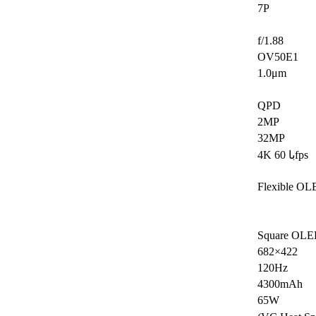
7P
f/1.88
OV50E1
1.0μm
QPD
2MP
32MP
4K با 60fps
Flexible O
Square OL
682×422
120Hz
4300mAh
65W