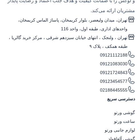
و لوکس را با ضمانت کیفیت و هدف جلب اعتماد و رضایت پایدار
مشتریان ارائه می‌کند.
تهران، میدان ولیعصر، بلوار کریمخان، پاساژ الماس کریمخان،
واحدهای اداری، طبقه اول، واحد 116
تهران ، ولنجک‌ ، انتهای خیابان سیزدهم شرقی ، مرکز خرید گالریا ،
طبقه همکف ، پلاک ۹
09121112188
09121083030
09121724843
09123454577
02188445555
دسترسی سریع
گوشی ورتو
ساعت ورتو
لوازم جانبی ورتو
گوشی آلفافولد