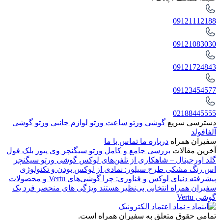
09121112188
09121083030
09121724843
09123454577
02188445555
دسترسی سریع
گوشی ورتو
ساعت ورتو
لوازم جانبی ورتو
گوشی
آلفافولد
سفیران همراه
درباره ما
تماس با ما
آخرین مقالات
بررسی جامع و کامل ورتو سیگنچر وی پیور بلک فول
گلد اورجینال – شاهکاری از تلفن‌های لوکس
گوشی ورتو سیگنچر
اس رنگ مشکی طرح سیلور: نمادی از لوکس بودن و تکنولوژی
پیشرفته
دنیای لوکس و فناوری: چرا گوشی‌های Vertu و محصولات
سفیران همراه انتخابی بی‌نظیر هستند
ویژگی های منحصر فرد یک
گوشی Vertu
تمامی حقوق متعلق به سفیران همراه است.