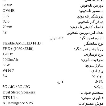
64MP
دوربین تله‌فوتو:
OV64B
سنسور تله‌فوتو:
OIS
لرزشگیر تله‌فوتو:
f/2.6
دیافراگم تله‌فوتو:
70mm
فاصله کانونی تله‌فوتو:
4P
تعداد لنز دوربین تله‌فوتو:
اندازه نمایشگر:
6.02 اینچ
Flexible AMOLED FHD+
نوع نمایشگر:
FHD+ (1080×2340)
رزولوشن نمایشگر:
120Hz
نرخ نوسازی:
5565mAh
ظرفیت باتری:
65W
شارژ سریع:
Wi‑Fi 7
وای‌فای:
5.4
بلوتوث:
NFC:
دارد
5G / 4G / 3G / 2G
شبکه:
Dual Stereo Speakers
سیستم صوتی:
DTS Ultra
فناوری صوتی:
AI Intelligence VPS
هوش مصنوعی: