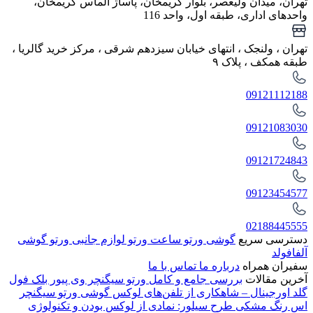
تهران، میدان ولیعصر، بلوار کریمخان، پاساژ الماس کریمخان،
واحدهای اداری، طبقه اول، واحد 116
تهران ، ولنجک‌ ، انتهای خیابان سیزدهم شرقی ، مرکز خرید گالریا ،
طبقه همکف ، پلاک ۹
09121112188
09121083030
09121724843
09123454577
02188445555
دسترسی سریع
گوشی ورتو
ساعت ورتو
لوازم جانبی ورتو
گوشی
آلفافولد
سفیران همراه
درباره ما
تماس با ما
آخرین مقالات
بررسی جامع و کامل ورتو سیگنچر وی پیور بلک فول
گلد اورجینال – شاهکاری از تلفن‌های لوکس
گوشی ورتو سیگنچر
اس رنگ مشکی طرح سیلور: نمادی از لوکس بودن و تکنولوژی