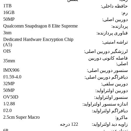
1TB
حافظه داخلی:
16GB
رم:
50MP
دوربین اصلی:
Qualcomm Snapdragon 8 Elite Supreme
پردازنده:
3nm
فناوری پردازنده:
Dedicated Hardware Encryption Chip
تراشه امنیتی:
(A5)
OIS
لرزشگیر دوربین اصلی:
فاصله کانونی دوربین
35mm
اصلی:
IMX906
سنسور دوربین اصلی:
f/1.59-4.0
دیافراگم دوربین اصلی:
32MP
دوربین سلفی:
50MP
دوربین اولتراواید:
OV50D
سنسور اولتراواید:
1/2.88
اندازه سنسور اولتراواید:
f/2.0
دیافراگم اولتراواید:
2.5cm Super Macro
ماکرو:
زاویه دید اولتراواید:
122 درجه
6P
تعداد عدسی: