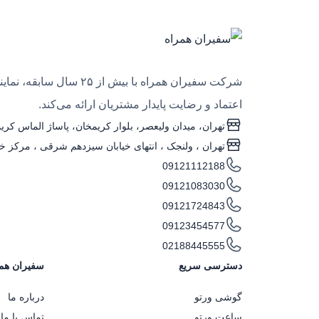
شرکت سفیران همراه با
اعتماد و رضایت پایدار مشتریان ارائه می‌کند.
تهران، میدان ولیعصر، بلوار کریمخان، پاساژ الماس کریمخ
تهران ، ولنجک‌ ، انتهای خیابان سیزدهم شرقی ، مرکز خری
09121112188
09121083030
09121724843
09123454577
02188445555
دسترسی سریع
سفیران هم
گوشی ورتو
درباره ما
ساعت ورتو
تماس با ما