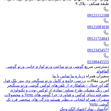
طبقه همکف ، پلاک ۹
09121112188
09121083030
09121724843
09123454577
02188445555
دسترسی سریع
گوشی ورتو
ساعت ورتو
لوازم جانبی ورتو
گوشی
آلفافولد
سفیران همراه
درباره ما
تماس با ما
آخرین مقالات
بررسی جامع و کامل ورتو سیگنچر وی پیور بلک فول
گلد اورجینال – شاهکاری از تلفن‌های لوکس
گوشی ورتو سیگنچر
اس رنگ مشکی طرح سیلور: نمادی از لوکس بودن و تکنولوژی
پیشرفته
دنیای لوکس و فناوری: چرا گوشی‌های Vertu و محصولات
سفیران همراه انتخابی بی‌نظیر هستند
ویژگی های منحصر فرد یک
گوشی Vertu