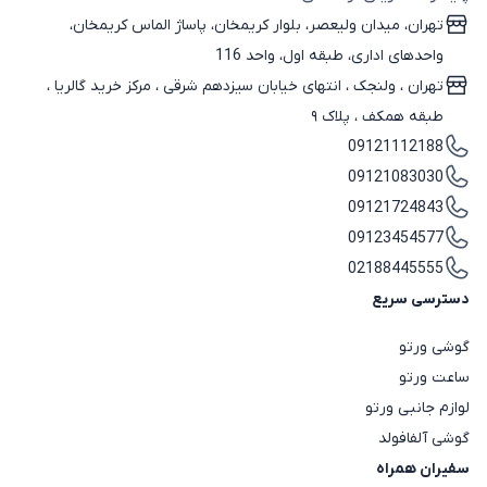
تهران، میدان ولیعصر، بلوار کریمخان، پاساژ الماس کریمخان،
واحدهای اداری، طبقه اول، واحد 116
تهران ، ولنجک‌ ، انتهای خیابان سیزدهم شرقی ، مرکز خرید گالریا ،
طبقه همکف ، پلاک ۹
09121112188
09121083030
09121724843
09123454577
02188445555
دسترسی سریع
گوشی ورتو
ساعت ورتو
لوازم جانبی ورتو
گوشی آلفافولد
سفیران همراه