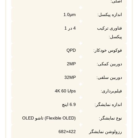
اصلی:
اندازه پیکسل:
1.0μm
فناوری ترکیب
4 در 1
پیکسل:
فوکوس خودکار:
QPD
دوربین کمکی:
2MP
دوربین سلفی:
32MP
فیلم‌برداری:
4K با 60fps
اندازه نمایشگر:
6.9 اینچ
نوع نمایشگر:
OLED تاشو (Flexible OLED)
رزولوشن نمایشگر
682×422