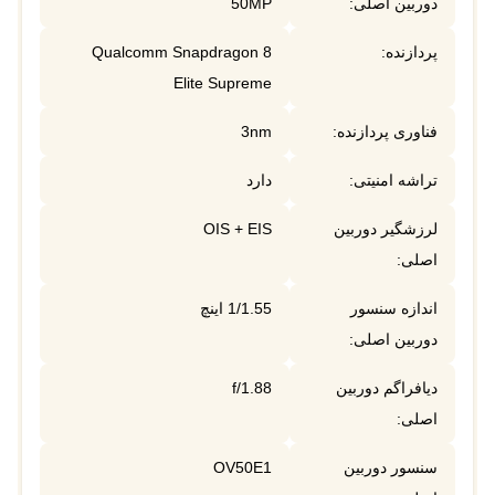
دوربین اصلی:
50MP
پردازنده:
Qualcomm Snapdragon 8
Elite Supreme
فناوری پردازنده:
3nm
تراشه امنیتی:
دارد
لرزشگیر دوربین
OIS + EIS
اصلی:
اندازه سنسور
1/1.55 اینچ
دوربین اصلی:
دیافراگم دوربین
f/1.88
اصلی:
سنسور دوربین
OV50E1