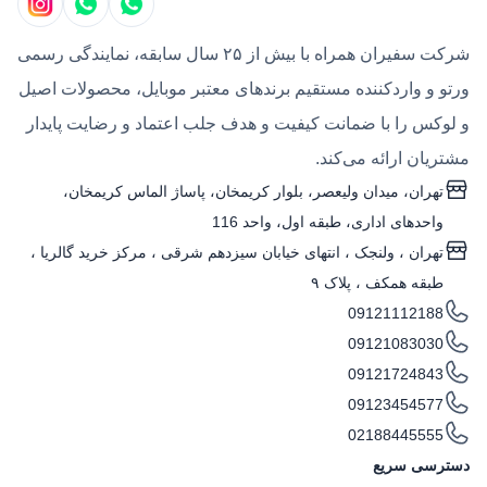
شرکت سفیران همراه با بیش از ۲۵ سال سابقه، نمایندگی رسمی
ورتو و واردکننده مستقیم برندهای معتبر موبایل، محصولات اصیل
و لوکس را با ضمانت کیفیت و هدف جلب اعتماد و رضایت پایدار
مشتریان ارائه می‌کند.
تهران، میدان ولیعصر، بلوار کریمخان، پاساژ الماس کریمخان،
واحدهای اداری، طبقه اول، واحد 116
تهران ، ولنجک‌ ، انتهای خیابان سیزدهم شرقی ، مرکز خرید گالریا ،
طبقه همکف ، پلاک ۹
09121112188
09121083030
09121724843
09123454577
02188445555
دسترسی سریع