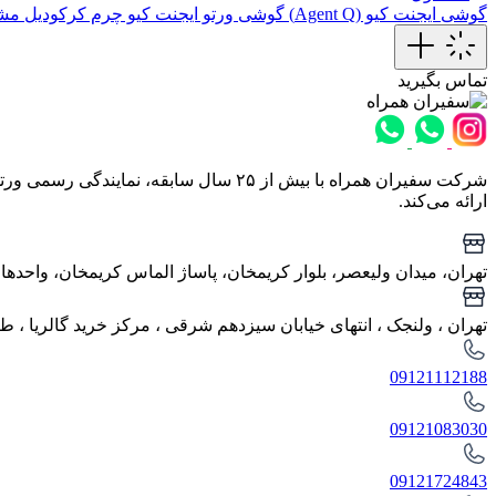
گوشی ایجنت کیو (Agent Q)
گوشی ورتو ایجنت کیو چرم کرکودیل مشکی
تماس بگیرید
شرکت سفیران همراه با بیش از ۲۵ سال س
ارائه می‌کند.
تهران، میدان ولیعصر، بلوار کریمخان، پاساژ الماس کریمخان، واحدهای ا
تهران ، ولنجک‌ ، انتهای خیابان سیزدهم شرقی ، مرکز خرید گالریا ، طب
09121112188
09121083030
09121724843