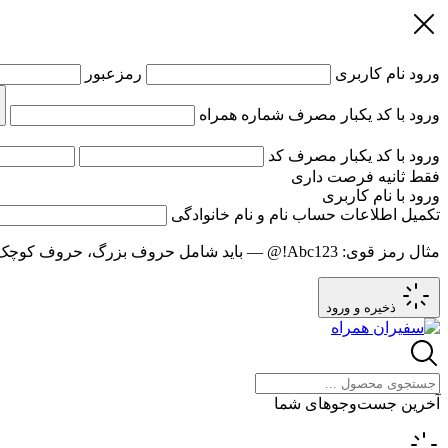
ورود
نام کاربری
رمزعبور
ورود با کد یکبار مصرف
شماره همراه
ورود با کد یکبار مصرف
کد
فقط
ثانیه فرصت داری
ورود با نام کاربری
تکمیل اطلاعات حساب
نام و نام خانوادگی
مثال رمز قوی:
Abc123!@
— باید شامل حروف بزرگ، حروف کوچک و عدد باشد و حد
ذخیره و ورود
آخرین جست‌وجوهای شما