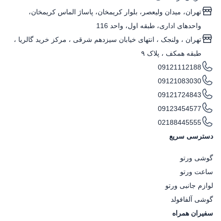
تهران، میدان ولیعصر، بلوار کریمخان، پاساژ الماس کریمخان،
واحدهای اداری، طبقه اول، واحد 116
تهران ، ولنجک‌ ، انتهای خیابان سیزدهم شرقی ، مرکز خرید گالریا ،
طبقه همکف ، پلاک ۹
09121112188
09121083030
09121724843
09123454577
02188445555
دسترسی سریع
گوشی ورتو
ساعت ورتو
لوازم جانبی ورتو
گوشی آلفافولد
سفیران همراه