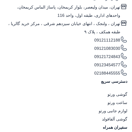
تهران، میدان ولیعصر، بلوار کریمخان، پاساژ الماس کریمخان،
واحدهای اداری، طبقه اول، واحد 116
تهران ، ولنجک‌ ، انتهای خیابان سیزدهم شرقی ، مرکز خرید گالریا ،
طبقه همکف ، پلاک ۹
09121112188
09121083030
09121724843
09123454577
02188445555
دسترسی سریع
گوشی ورتو
ساعت ورتو
لوازم جانبی ورتو
گوشی آلفافولد
سفیران همراه