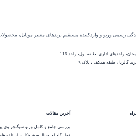
 بیش از ۲۵ سال سابقه، نمایندگی رسمی ورتو و واردکننده مستقیم برندهای معتبر مو
ان، واحدهای اداری، طبقه اول، واحد 116
د گالریا ، طبقه همکف ، پلاک ۹
راه
آخرین مقالات
بررسی جامع و کامل ورتو سیگنچر وی پی
فول گلد اورجینال – شاهکاری از تلفن‌ها