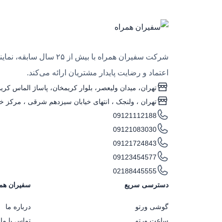
شرکت سفیران همراه با
اعتماد و رضایت پایدار مشتریان ارائه می‌کند.
تهران، میدان ولیعصر، بلوار کریمخان، پاساژ الماس کریمخ
تهران ، ولنجک‌ ، انتهای خیابان سیزدهم شرقی ، مرکز خری
09121112188
09121083030
09121724843
09123454577
02188445555
دسترسی سریع
سفیران هم
گوشی ورتو
درباره ما
ساعت ورتو
تماس با ما