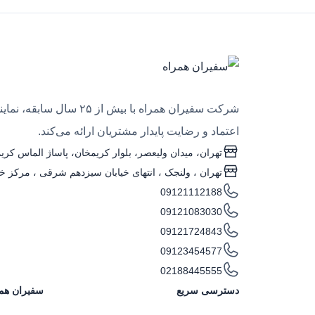
شرکت سفیران همراه با
اعتماد و رضایت پایدار مشتریان ارائه می‌کند.
تهران، میدان ولیعصر، بلوار کریمخان، پاساژ الماس کریمخ
تهران ، ولنجک‌ ، انتهای خیابان سیزدهم شرقی ، مرکز خری
09121112188
09121083030
09121724843
09123454577
02188445555
دسترسی سریع
سفیران هم