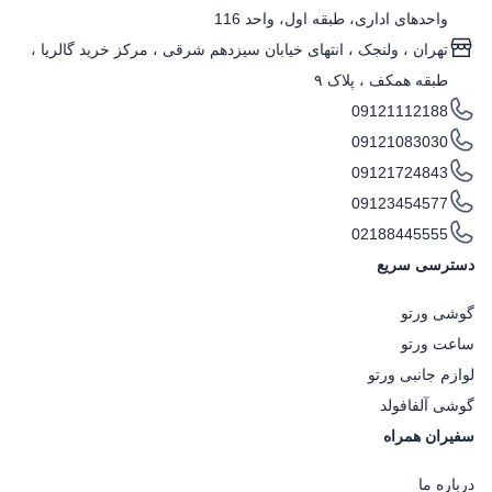
واحدهای اداری، طبقه اول، واحد 116
تهران ، ولنجک‌ ، انتهای خیابان سیزدهم شرقی ، مرکز خرید گالریا ،
طبقه همکف ، پلاک ۹
09121112188
09121083030
09121724843
09123454577
02188445555
دسترسی سریع
گوشی ورتو
ساعت ورتو
لوازم جانبی ورتو
گوشی آلفافولد
سفیران همراه
درباره ما