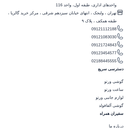
واحدهای اداری، طبقه اول، واحد 116
تهران ، ولنجک‌ ، انتهای خیابان سیزدهم شرقی ، مرکز خرید گالریا ،
طبقه همکف ، پلاک ۹
09121112188
09121083030
09121724843
09123454577
02188445555
دسترسی سریع
گوشی ورتو
ساعت ورتو
لوازم جانبی ورتو
گوشی آلفافولد
سفیران همراه
درباره ما