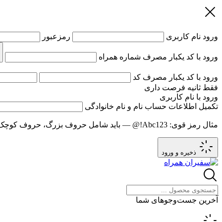
ورود
نام کاربری
رمزعبور
ورود با کد یکبار مصرف
شماره همراه
ورود با کد یکبار مصرف
کد
فقط
ثانیه فرصت داری
ورود با نام کاربری
تکمیل اطلاعات حساب
نام و نام خانوادگی
مثال رمز قوی:
Abc123!@
— باید شامل حروف بزرگ، حروف کوچک و عدد باشد و حد
ذخیره و ورود
آخرین جست‌وجوهای شما