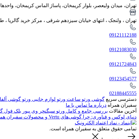
تهران، میدان ولیعصر، بلوار کریمخان، پاساژ الماس کریمخان، واحدهای ا
تهران ، ولنجک‌ ، انتهای خیابان سیزدهم شرقی ، مرکز خرید گالریا ، طب
09121112188
09121083030
09121724843
09123454577
02188445555
دسترسی سریع
گوشی ورتو
ساعت ورتو
لوازم جانبی ورتو
گوشی آلفا
سفیران همراه
درباره ما
تماس با ما
آخرین مقالات
بررسی جامع و کامل ورتو سیگنچر وی پیور بلک فول گل
دنیای لوکس و فناوری: چرا گوشی‌های Vertu و محصولات سفیران همراه انتخابی بی‌نظیر هستند
تمامی حقوق متعلق به سفیران همراه است.