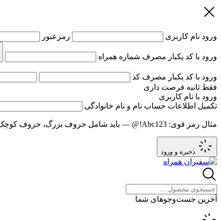
ورود
نام کاربری
رمزعبور
ورود با کد یکبار مصرف
شماره همراه
ورود با کد یکبار مصرف
کد
فقط
ثانیه فرصت داری
ورود با نام کاربری
تکمیل اطلاعات حساب
نام و نام خانوادگی
مثال رمز قوی:
Abc123!@
— باید شامل حروف بزرگ، حروف کوچک و عدد باشد و حد
ذخیره و ورود
آخرین جست‌وجوهای شما