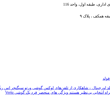
داری، طبقه اول، واحد 116
قه همکف ، پلاک ۹
فولد
د اورجینال – شاهکاری از تلفن‌های لوکس
گوشی ورتو سیگنچر اس رنگ
ویژگی های منحصر فرد یک گوشی Vertu